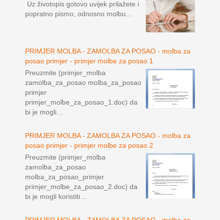
Uz životopis gotovo uvijek prilažete i
popratno pismo, odnosno molbu…
PRIMJER MOLBA - ZAMOLBA ZA POSAO - molba za
posao primjer - primjer molbe za posao 1
Preuzmite (primjer_molba
zamolba_za_posao molba_za_posao
primjer
primjer_molbe_za_posao_1.doc) da
bi je mogli…
PRIMJER MOLBA - ZAMOLBA ZA POSAO - molba za
posao primjer - primjer molbe za posao 2
Preuzmite (primjer_molba
zamolba_za_posao
molba_za_posao_primjer
primjer_molbe_za_posao_2.doc) da
bi je mogli koristiti…
PRIMJER MOLBA - ZAMOLBA ZA POSAO - molba za