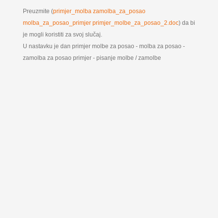
Preuzmite (
primjer_molba zamolba_za_posao
molba_za_posao_primjer primjer_molbe_za_posao_2.doc
) da bi
je mogli koristiti za svoj slučaj.
U nastavku je dan primjer molbe za posao - molba za posao -
zamolba za posao primjer - pisanje molbe / zamolbe