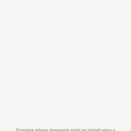
Promjena adrese stanovanja može se prijaviti samo u