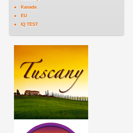
Kanada
EU
IQ TEST