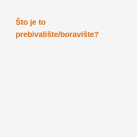
Što je to
prebivalište/boravište?