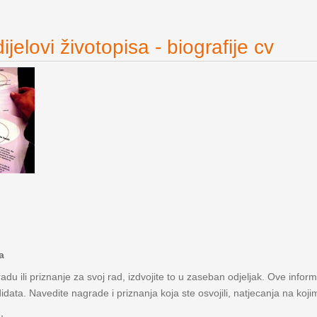
jelovi životopisa - biografije cv
a
adu ili priznanje za svoj rad, izdvojite to u zaseban odjeljak. Ove infor
data. Navedite nagrade i priznanja koja ste osvojili, natjecanja na kojim