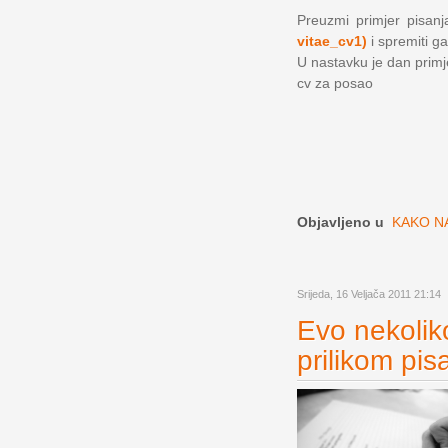
Preuzmi primjer pisanja
vitae_cv1)
i spremiti ga
U nastavku je dan primjer
cv za posao
Objavljeno u
KAKO NA
Srijeda, 16 Veljača 2011 21:14
Evo nekoliko
prilikom pis