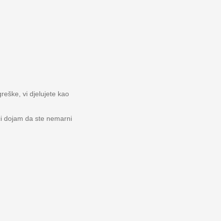
reške, vi djelujete kao
ći dojam da ste nemarni