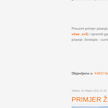
Preuzmi primjer pisanja ž
vitae_cv3
) i spremiti g
pisanje: životopis - curr
Objavljeno u
KAKO NA
Srijeda, 16 Veljača 2011 21:29
PRIMJER ŽI