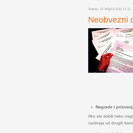
Srijeda, 16 Veljača 2011 21:11
Neobvezni di
Nagrade i priznanj
Ako ste dobili neku nagr
razdvaja od drugih kandi