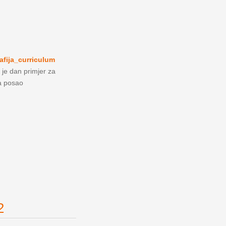
afija_curriculum
 je dan primjer za
za posao
2