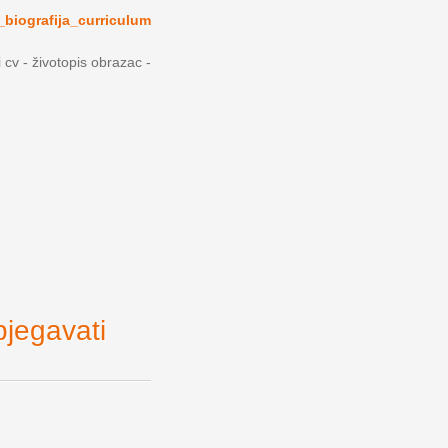
_biografija_curriculum
i cv - životopis obrazac -
bjegavati