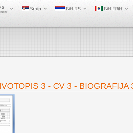
ka
Srbija
BiH-RS
BiH-FBiH
umenti
VOTOPIS 3 - CV 3 - BIOGRAFIJA 