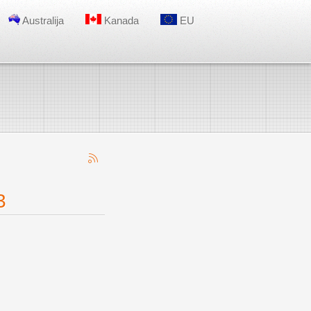
Australija
Kanada
EU
3