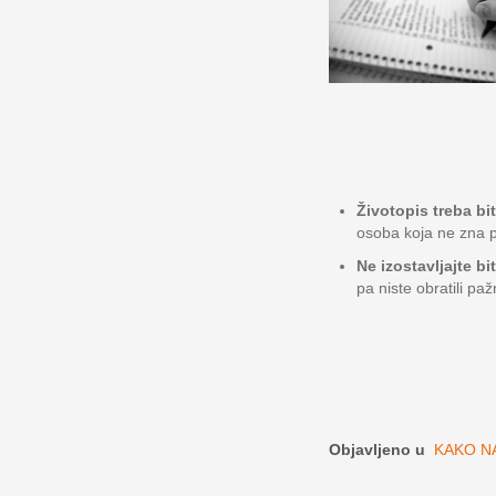
Životopis treba bi
osoba koja ne zna p
Ne izostavljajte bi
pa niste obratili paž
Objavljeno u
KAKO NA