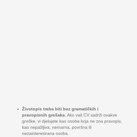
Životopis treba biti bez gramatičkih i
pravopisnih grešaka
. Ako vaš CV sadrži ovakve
greške, vi djelujete kao osoba koja ne zna pravopis,
kao nepažljiva, nemarna, površna ili
nezainteresirana osoba.