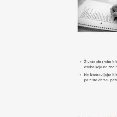
Životopis treba bi
osoba koja ne zna p
Ne izostavljajte bi
pa niste obratili paž