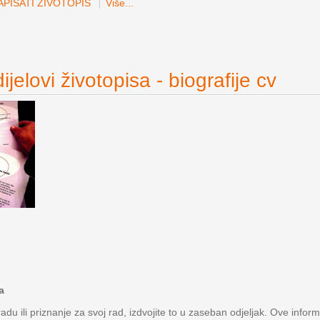
PISATI ŽIVOTOPIS
Više...
jelovi životopisa - biografije cv
a
adu ili priznanje za svoj rad, izdvojite to u zaseban odjeljak. Ove infor