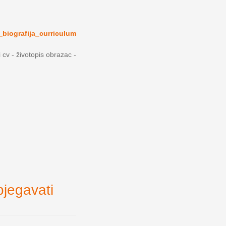
_biografija_curriculum
i cv - životopis obrazac -
bjegavati