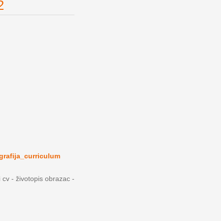
2
grafija_curriculum
i cv - životopis obrazac -