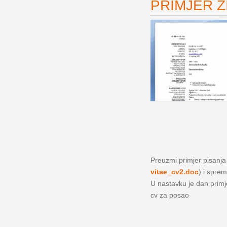
PRIMJER ŽI
Preuzmi primjer pisanja ž
vitae_cv2.doc
) i sprem
U nastavku je dan primjer
cv za posao