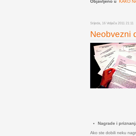
Objavljeno u
KAKO NA
Srijeda, 16 Veljača 2011 21:11
Neobvezni di
Nagrade i priznanj
Ako ste dobili neku nagr