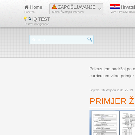
Home
ZAPOŠLJAVANJE
Hrvats
Početna
Molba-Životopis-Interview
Vijesti-Poslovi-Dok
IQ TEST
Testovi inteligencije
Prikazujem sadržaj po o
curriculum vitae primjer
Srijeda, 16 Veljača 2011 22:19
PRIMJER ŽI