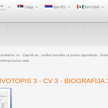
ka
Srbija
BiH-RS
BiH-FBiH
umenti
znakama: cv - Zaposli se - molba zamolba za posao zaposlenje - životop
 intervju burza rada
VOTOPIS 3 - CV 3 - BIOGRAFIJA 