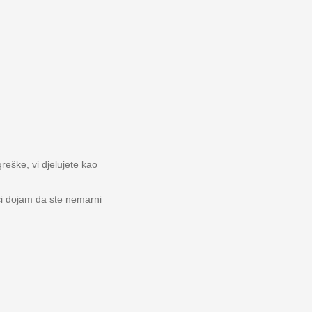
reške, vi djelujete kao
ći dojam da ste nemarni