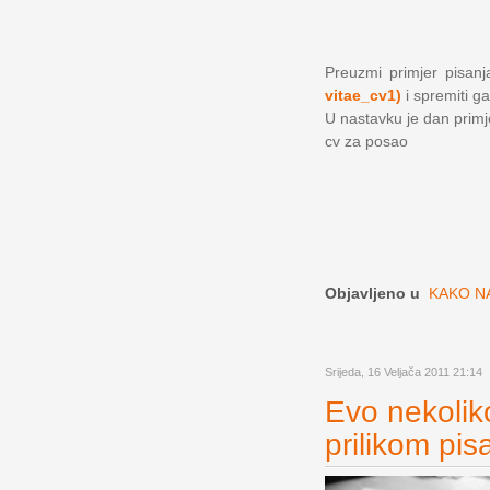
Preuzmi primjer pisanja
vitae_cv1)
i spremiti ga
U nastavku je dan primjer
cv za posao
Objavljeno u
KAKO NA
Srijeda, 16 Veljača 2011 21:14
Evo nekoliko
prilikom pis