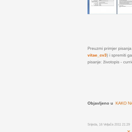
Preuzmi primjer pisanja ž
vitae_cv3
) i spremiti g
pisanje: životopis - curr
Objavljeno u
KAKO NA
Srijeda, 16 Veljača 2011 21:29