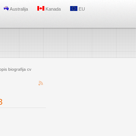
Australija
Kanada
EU
is biografija cv
3