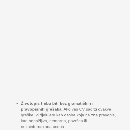
Životopis treba biti bez gramatičkih i
pravopisnih grešaka
. Ako vaš CV sadrži ovakve
greške, vi djelujete kao osoba koja ne zna pravopis,
kao nepažljiva, nemarna, površna ili
nezainteresirana osoba.