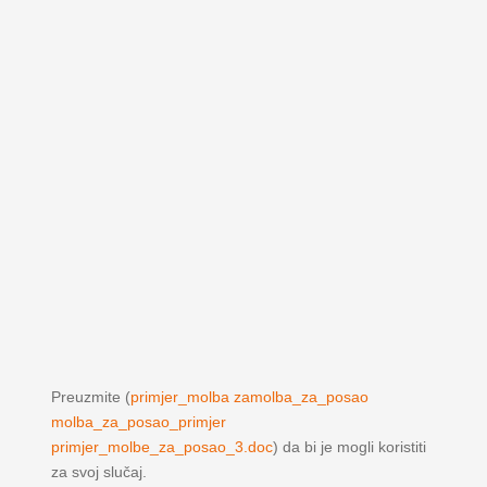
Preuzmite (
primjer_molba zamolba_za_posao
molba_za_posao_primjer
primjer_molbe_za_posao_3.doc
) da bi je mogli koristiti
za svoj slučaj.