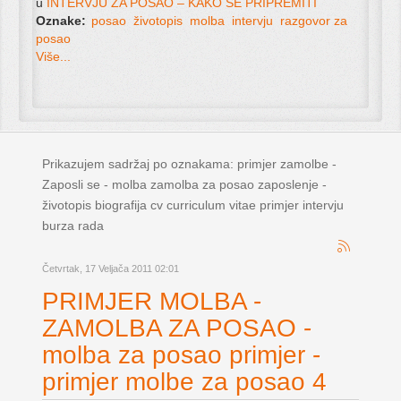
u
INTERVJU ZA POSAO – KAKO SE PRIPREMITI
Oznake:
posao
životopis
molba
intervju
razgovor za
posao
Više...
Prikazujem sadržaj po oznakama: primjer zamolbe -
Zaposli se - molba zamolba za posao zaposlenje -
životopis biografija cv curriculum vitae primjer intervju
burza rada
Četvrtak, 17 Veljača 2011 02:01
PRIMJER MOLBA -
ZAMOLBA ZA POSAO -
molba za posao primjer -
primjer molbe za posao 4