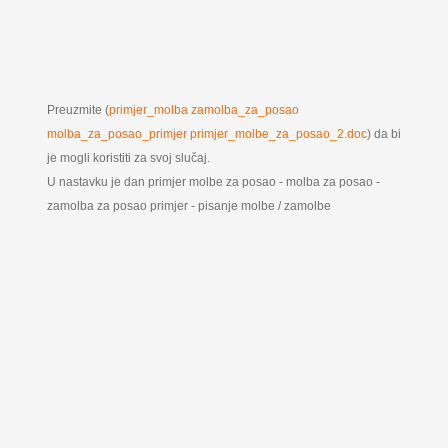
Preuzmite (
primjer_molba zamolba_za_posao
molba_za_posao_primjer primjer_molbe_za_posao_2.doc
) da bi
je mogli koristiti za svoj slučaj.
U nastavku je dan primjer molbe za posao - molba za posao -
zamolba za posao primjer - pisanje molbe / zamolbe