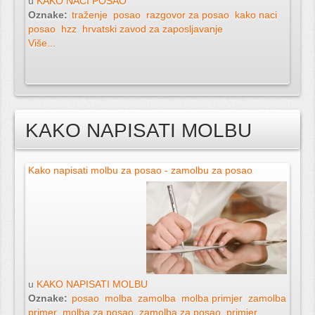
u
KAKO NAĆI POSAO
Oznake:
traženje
posao
razgovor za posao
kako naci
posao
hzz
hrvatski zavod za zaposljavanje
Više...
KAKO NAPISATI MOLBU
Kako napisati molbu za posao - zamolbu za posao
u
KAKO NAPISATI MOLBU
Oznake:
posao
molba
zamolba
molba primjer
zamolba
primer
molba za posao
zamolba za posao
primjer