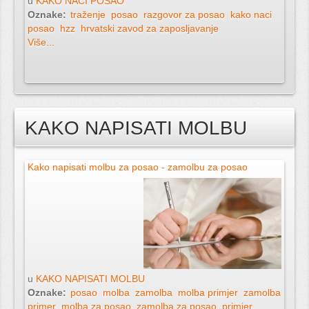
u
KAKO NAĆI POSAO
Oznake:
traženje
posao
razgovor za posao
kako naci
posao
hzz
hrvatski zavod za zaposljavanje
Više...
KAKO NAPISATI MOLBU
Kako napisati molbu za posao - zamolbu za posao
u
KAKO NAPISATI MOLBU
Oznake:
posao
molba
zamolba
molba primjer
zamolba
primer
molba za posao
zamolba za posao
primjer