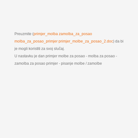
Preuzmite (
primjer_molba zamolba_za_posao
molba_za_posao_primjer primjer_molbe_za_posao_2.doc
) da bi
je mogli koristiti za svoj slučaj.
U nastavku je dan primjer molbe za posao - molba za posao -
zamolba za posao primjer - pisanje molbe / zamolbe