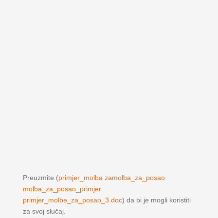
Preuzmite (
primjer_molba zamolba_za_posao
molba_za_posao_primjer
primjer_molbe_za_posao_3.doc
) da bi je mogli koristiti
za svoj slučaj.