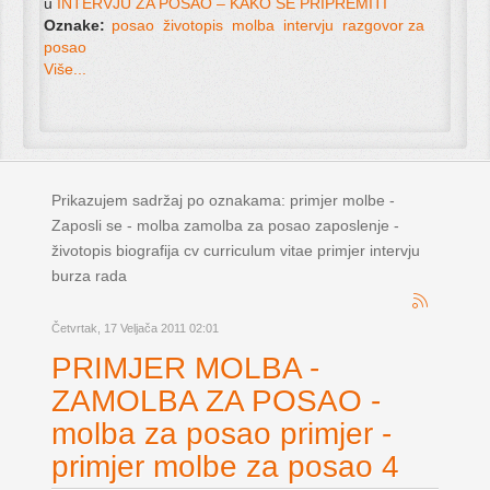
u
INTERVJU ZA POSAO – KAKO SE PRIPREMITI
Oznake:
posao
životopis
molba
intervju
razgovor za
posao
Više...
Prikazujem sadržaj po oznakama: primjer molbe -
Zaposli se - molba zamolba za posao zaposlenje -
životopis biografija cv curriculum vitae primjer intervju
burza rada
Četvrtak, 17 Veljača 2011 02:01
PRIMJER MOLBA -
ZAMOLBA ZA POSAO -
molba za posao primjer -
primjer molbe za posao 4