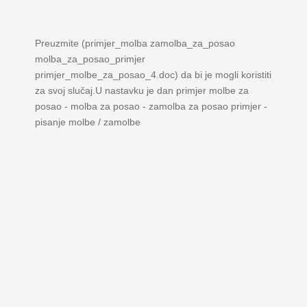
Preuzmite (primjer_molba zamolba_za_posao
molba_za_posao_primjer
primjer_molbe_za_posao_4.doc) da bi je mogli koristiti
za svoj slučaj.U nastavku je dan primjer molbe za
posao - molba za posao - zamolba za posao primjer -
pisanje molbe / zamolbe