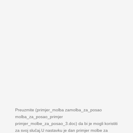
Preuzmite (primjer_molba zamolba_za_posao
molba_za_posao_primjer
primjer_molbe_za_posao_3.doc) da bi je mogli koristiti
za svoj slučaj.U nastavku je dan primjer molbe za