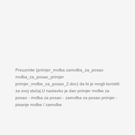
Preuzmite (primjer_molba zamolba_za_posao
molba_za_posao_primjer
primjer_molbe_za_posao_2.doc) da bi je mogli koristiti
za svoj slučaj.U nastavku je dan primjer molbe za
posao - molba za posao - zamolba za posao primjer -
pisanje molbe / zamolbe