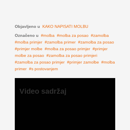
Objavljeno u
KAKO NAPISATI MOLBU
Označeno u
molba
molba za posao
zamolba
molba primjer
zamolba primer
zamolba za posao
primjer molbe
molba za posao primjer
primjer
molbe za posao
zamolba za posao primjeri
zamolba za posao primjer
primjer zamolbe
molba
primer
s postovanjem
Video sadržaj