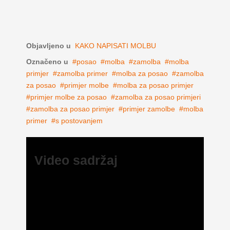
Objavljeno u
KAKO NAPISATI MOLBU
Označeno u
posao
molba
zamolba
molba
primjer
zamolba primer
molba za posao
zamolba
za posao
primjer molbe
molba za posao primjer
primjer molbe za posao
zamolba za posao primjeri
zamolba za posao primjer
primjer zamolbe
molba
primer
s postovanjem
Video sadržaj