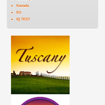
Kanada
EU
IQ TEST