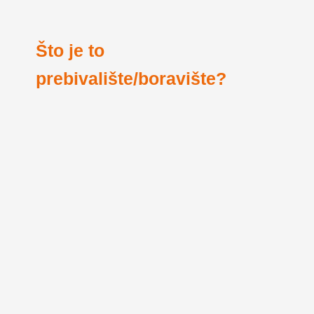
Što je to
prebivalište/boravište?