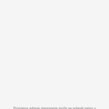
Promjena adrese stanovanja može se prijaviti samo u