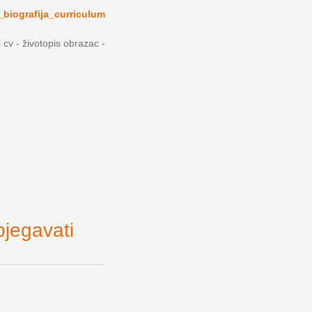
_biografija_curriculum
i cv - životopis obrazac -
bjegavati