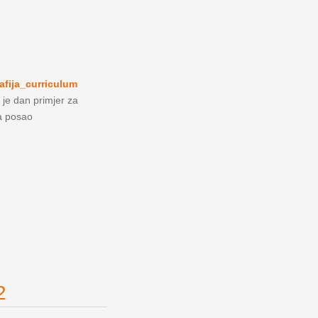
afija_curriculum
 je dan primjer za
za posao
2