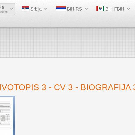
ka
Srbija
BiH-RS
BiH-FBiH
umenti
VOTOPIS 3 - CV 3 - BIOGRAFIJA 