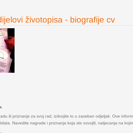
jelovi životopisa - biografije cv
a
adu ili priznanje za svoj rad, izdvojite to u zaseban odjeljak. Ove infor
data. Navedite nagrade i priznanja koja ste osvojili, natjecanja na kojim