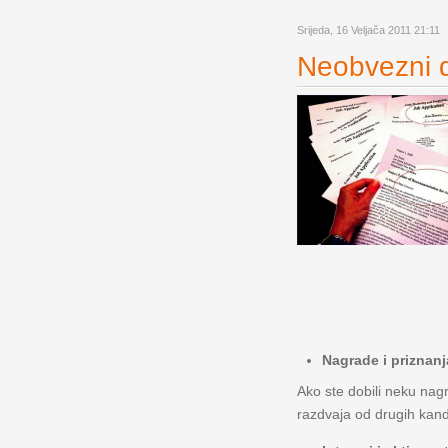
Srijeda, 16 Veljača 2011 21:11
Neobvezni di
Nagrade i priznanj
Ako ste dobili neku nagr
razdvaja od drugih kandi