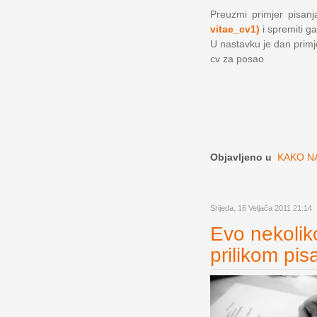
Preuzmi primjer pisanja
vitae_cv1)
i spremiti ga
U nastavku je dan primjer
cv za posao
Objavljeno u
KAKO NA
Srijeda, 16 Veljača 2011 21:14
Evo nekoliko
prilikom pis