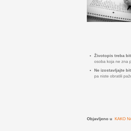
Životopis treba bi
osoba koja ne zna p
Ne izostavljajte bi
pa niste obratili paž
Objavljeno u
KAKO NA