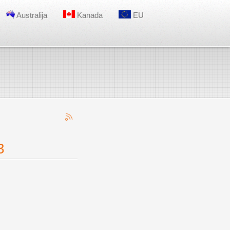
Australija
Kanada
EU
3