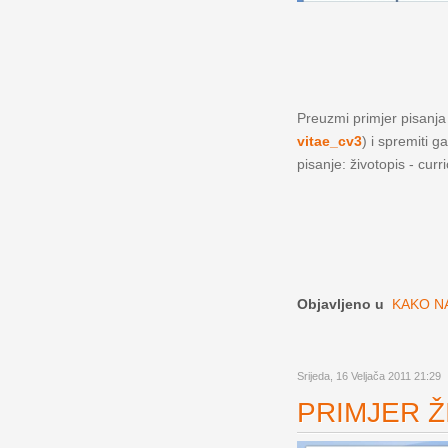
Preuzmi primjer pisanja ž
vitae_cv3
) i spremiti g
pisanje: životopis - curr
Objavljeno u
KAKO NA
Srijeda, 16 Veljača 2011 21:29
PRIMJER ŽI